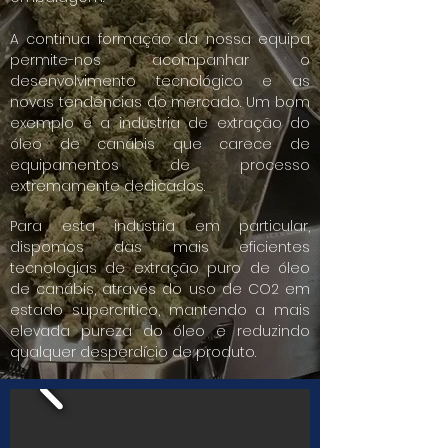
A continua formação da nossa equipa
permite-nos acompanhar o
desenvolvimento tecnológico e as
novas tendências do mercado. Um bom
exemplo é a indústria de extração do
óleo de canábis que carece de
equipamentos de processo
extremamente dedicados.
Para esta indústria em particular,
dispomos das mais eficientes
tecnologias de extração puro de óleo
de canábis, através do uso de CO2 em
estado supercrítico, mantendo a mais
elevada pureza do óleo e reduzindo
qualquer desperdício de produto.