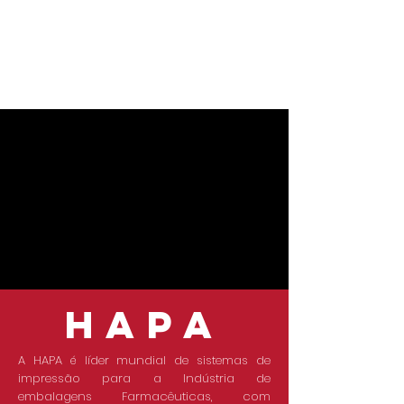
HAPA
A HAPA é líder mundial de sistemas de
impressão para a Indústria de
embalagens Farmacêuticas, com