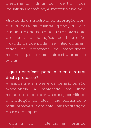
crescimento dinâmico dentro das
Indústrias Cosmética, Alimentar e Médica.
Através de uma estreita colaboração com
a sua base de clientes global, a HAPA
trabalha diariamente no desenvolvimento
constante de soluções de impressão
inovadoras que podem ser integradas em
todos os processos de embalagem,
mesmo que estas infraestruturas já
existam.
E que benefícios pode o cliente retirar
deste processo?
A resposta é simples e os benefícios são
excecionais. A impressão em linha
melhora o preço por unidade, permitindo
a produção de lotes mais pequenos e
mais rentáveis, com total personalização
do texto a imprimir.
Trabalhar com materiais em branco