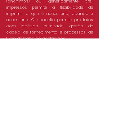
(anónimos) ou genericamente pré-
impressos permite a flexibilidade de
imprimir o que é necessário, quando é
necessário. O conceito permite produtos
com logística otimizada, gestão de
cadeia de fornecimento e processos de
fluxo de trabalho acelerados.
Contate-nos ou clique no botão abaixo
para mais informações sobre esta gama
de equipamentos.
Desafie-nos!
Política de Qualidade