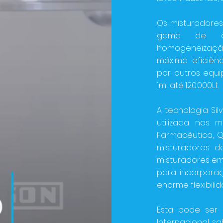
Os misturadore
gama de apl
homogeneizaçã
máxima eficiênc
por outros equ
1ml até 120.000Lt.
A tecnologia Si
utilizada nas m
Farmacêutica, Qu
misturadores de
misturadores em 
para incorpora
enorme flexibili
Esta pode ser 
Internacional, 