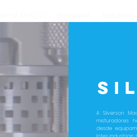
REAS DE ATUAÇÃO
ENGENHARIA
ASSISTÊNCIA
SI
A Silverson Ma
misturadores h
desde equipame
lotes industriai