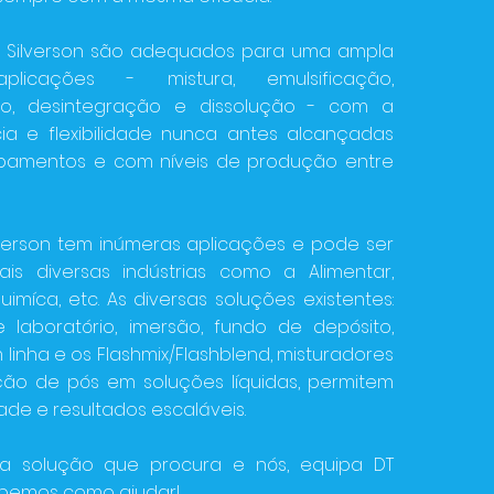
s Silverson são adequados para uma ampla
icações - mistura, emulsificação,
o, desintegração e dissolução - com a
ia e flexibilidade nunca antes alcançadas
ipamentos e com níveis de produção entre
lverson tem inúmeras aplicações e pode ser
ais diversas indústrias como a Alimentar,
imíca, etc. As diversas soluções existentes:
 laboratório, imersão, fundo de depósito,
linha e os Flashmix/Flashblend, misturadores
ção de pós em soluções líquidas, permitem
dade e resultados escaláveis.
a solução que procura e nós, equipa DT
sabemos como ajudar!