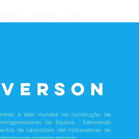
 TÉCNICA
DT NEWS
Mais...
LVERSON
chines é líder mundial na construção de
omogenizadores de líquidos , fabricando
ntos de laboratório até misturadores de
s, sempre com a mesma eficácia.