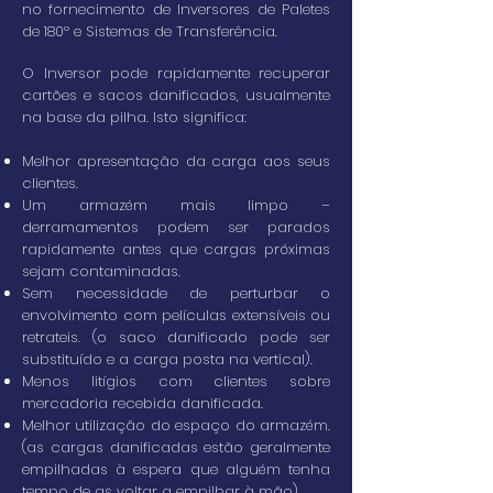
no fornecimento de Inversores de Paletes
de 180º e Sistemas de Transferência.
O Inversor pode rapidamente recuperar
cartões e sacos danificados, usualmente
na base da pilha. Isto significa:
Melhor apresentação da carga aos seus
clientes.
Um armazém mais limpo –
derramamentos podem ser parados
rapidamente antes que cargas próximas
sejam contaminadas.
Sem necessidade de perturbar o
envolvimento com películas extensíveis ou
retrateis. (o saco danificado pode ser
substituído e a carga posta na vertical).
Menos litígios com clientes sobre
mercadoria recebida danificada.
Melhor utilização do espaço do armazém.
(as cargas danificadas estão geralmente
empilhadas à espera que alguém tenha
tempo de as voltar a empilhar à mão).