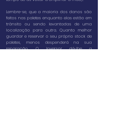
Lembre-se, que a maioria dos danos são
feitos nas paletes enquanto elas estão em
trânsito ou sendo levantadas de uma
localização para outra. Quanto melhor
guardar e reservar o seu próprio stock de
paletes, menos despenderá na sua
reparação. O Inversor dá-lhe a
flexibilidade de mudar para a palete ideal
para cada cliente.
Se desejar mais informações sobre a
Premier Pallet, não hesite em contactar-
nos ou clique no botão abaixo.
Desafie-nos!