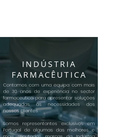
INDÚSTRIA
FARMACÊUTICA
Contamos com uma equipa com mais
de 30 anos de experiência no sector
farmaceutico para apresentar soluções
adequadas às necessidades dos
nossos clientes.
Somos representantes exclusivos em
Portugal de algumas das melhores e
mais reputadas marcas da Indústria