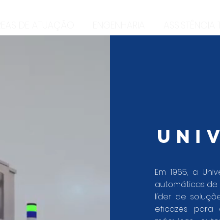
REAS DE ATUAÇÃO
ENGENHARIA
ASSISTÊNCIA
UNI
Em 1965, a Uni
automáticas de 
líder de soluç
eficazes para