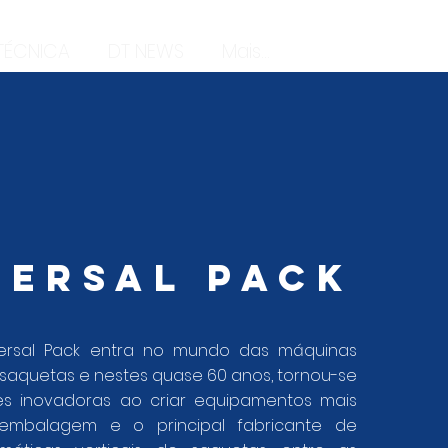
 TÉCNICA
DT NEWS
Mais...
VERSAL PACK
versal Pack entra no mundo das máquinas
saquetas e nestes quase 60 anos, tornou-se
ões inovadoras ao criar equipamentos mais
 embalagem e o principal fabricante de