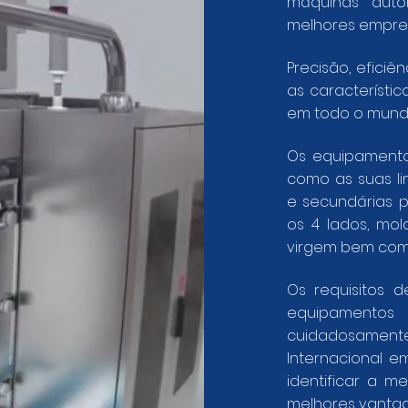
máquinas auto
melhores empre
Precisão, eficiê
as característic
em todo o mund
Os equipamento
como as suas l
e secundárias 
os 4 lados, mol
virgem bem com
Os requisitos 
equipamentos
cuidadosamente
Internacional e
identificar a m
melhores vantag