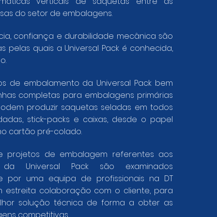
máticas verticais de saquetas entre as
sas do setor de embalagens.
ncia, confiança e durabilidade mecânica são
as pelas quais a Universal Pack é conhecida,
o.
s de embalamento da Universal Pack bem
inhas completas para embalagens primárias
podem produzir saquetas seladas em todos
dadas, stick-packs e caixas, desde o papel
o cartão pré-colado.
de projetos de embalagem referentes aos
 da Universal Pack são examinados
 por uma equipa de profissionais na DT
m estreita colaboração com o cliente, para
elhor solução técnica de forma a obter as
ens competitivas.