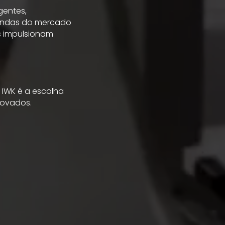
gentes,
andas do mercado
s impulsionam
IWK é a escolha
rovados.