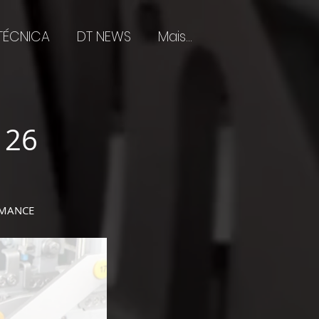
 TÉCNICA
DT NEWS
Mais...
|26
RMANCE