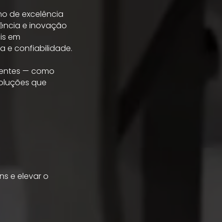
mo de excelência
ência e inovação
is em
 e confiabilidade.
igentes — como
soluções que
s e elevar o