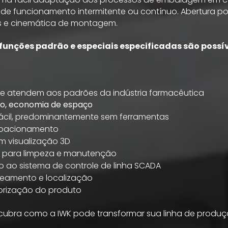
 de funcionamento intermitente ou contínuo. Abertura po
s e cinemática de montagem.
funções padrão e especiais especificadas são possív
e atendem aos padrões da indústria farmacêutica
, economia de espaço
ácil, predominantemente sem ferramentas
voacionamento
om visualização 3D
al para limpeza e manutenção
 ao sistema de controle de linha SCADA
reamento e localização
orização do produto
cubra como a IWK pode transformar sua linha de produ