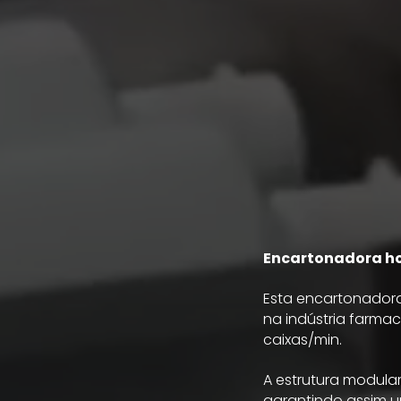
Encartonadora hor
Esta encartonadora
na indústria farma
caixas/min.
A estrutura modula
garantindo assim 