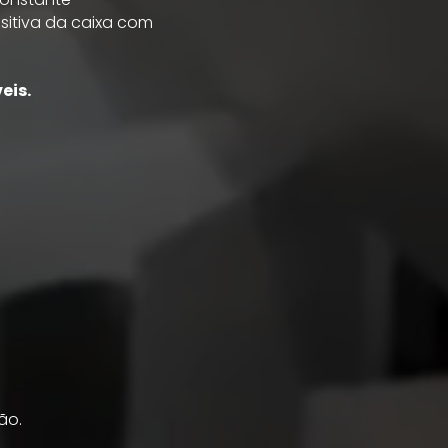
sitiva da caixa com
eis.
ção.