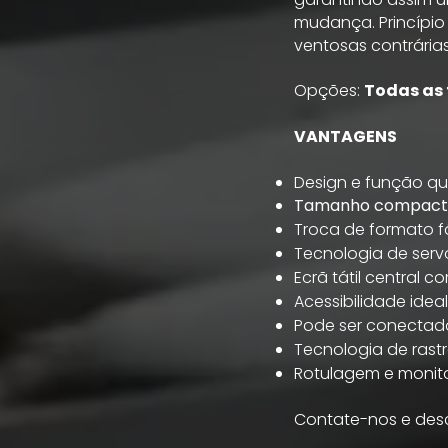
mudança. Princípio
ventosas contrária
Opções:
Todas as 
VANTAGENS
Design e função qu
Tamanho compacto
Troca de formato f
Tecnologia de ser
Ecrã tátil central c
Acessibilidade ide
Pode ser conectado
Tecnologia de rast
Rotulagem e monit
Contate-nos e des