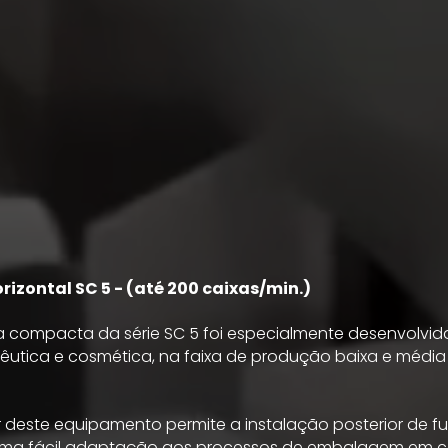
izontal SC 5 -
(até 200 caixas/min.)
 compacta da série SC 5 foi especialmente desenvolvid
cêutica e cosmética, na faixa de produção baixa e média
r deste equipamento permite a instalação posterior de fu
uma fácil adaptação aos processos de embalagem em 