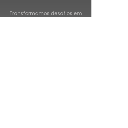
Transformamos desafios em
soluções precisas.
Conta
te-
nos!
Conheça as Nossas
Propostas