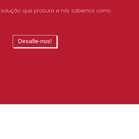
a solução que procura e nós sabemos como
Desafie-nos!
Política de Qualidade