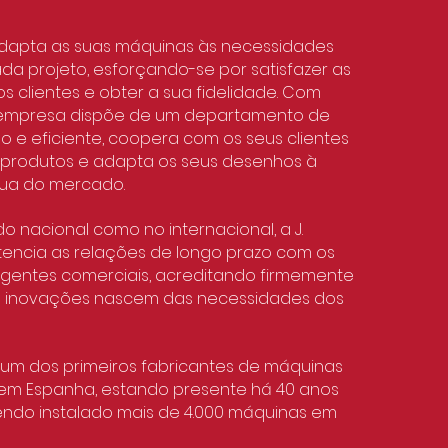
. adapta as suas máquinas às necessidades
da projeto, esforçando-se por satisfazer as
 clientes e obter a sua fidelidade. Com
a empresa dispõe de um departamento de
 e eficiente, coopera com os seus clientes
 produtos e adapta os seus desenhos à
nua do mercado.
 nacional como no internacional, a J.
otencia as relações de longo prazo com os
 agentes comerciais, acreditando firmemente
s inovações nascem das necessidades dos
. é um dos primeiros fabricantes de máquinas
m Espanha, estando presente há 40 anos
ndo instalado mais de 4.000 máquinas em