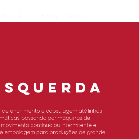
 TÉCNICA
DT NEWS
Mais...
ESQUERDA
 de enchimento e capsulagem até linhas
máticas, passando por máquinas de
movimento contínuo ou intermitente e
 de embalagem para produções de grande