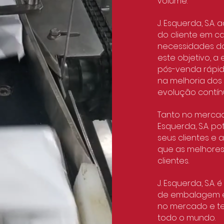
volume.
J. Esquerda, S.A
do cliente em ca
necessidades dos
este objetivo, 
pós-venda rápido
na melhoria dos
evolução contí
Tanto no mercado
Esquerda, S.A. p
seus clientes e
que as melhore
clientes.
J. Esquerda, S.A
de embalagem e
no mercado e te
todo o mundo.