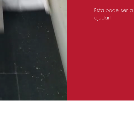
Esta pode ser 
ajudar!
uipamentos Industriais, Lda.
ões
Cookie Law