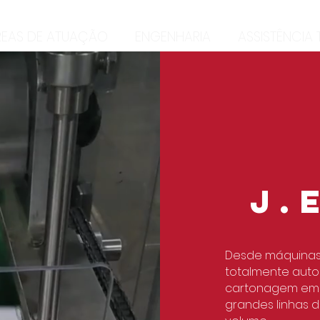
REAS DE ATUAÇÃO
ENGENHARIA
ASSISTÊNCIA
J.
Desde máquinas
totalmente auto
cartonagem em 
grandes linhas