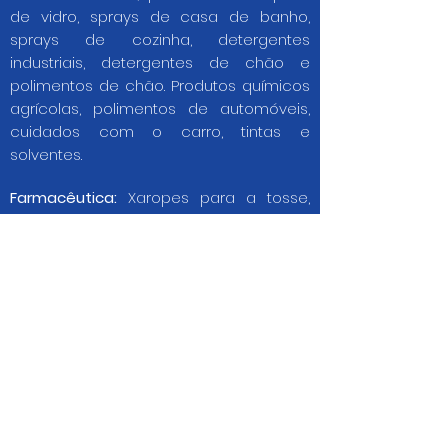
de vidro, sprays de casa de banho,
sprays de cozinha, detergentes
industriais, detergentes de chão e
polimentos de chão. Produtos químicos
agrícolas, polimentos de automóveis,
cuidados com o carro, tintas e
solventes.
Farmacêutica:
Xaropes para a tosse,
loções de lavagem ocular, líquidos
antissépticos, produtos veterinários,
champôs para animais de estimação,
multi vitaminas, bebidas nutricionais
desportivas.
Contagem de comprimidos
Comprimidos, cápsulas, caplets,
dragees e suplementos vitamínicos.
Fecho de todo o tipo de tampas