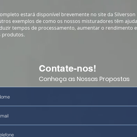
ompleto estará disponível brevemente no site da Silverson
tros exemplos de como os nossos misturadores têm ajuda
duzir tempos de processamento, aumentar o rendimento e
s produtos.
Contate-nos!
Conheça as Nossas Propostas