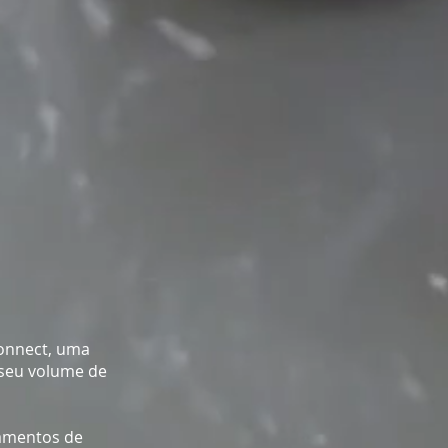
onnect, uma
 seu volume de
pamentos de