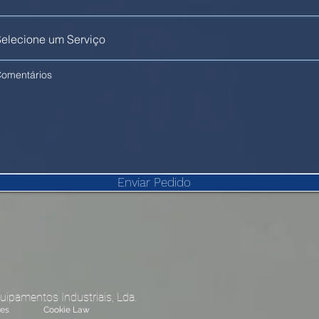
Enviar Pedido
uipamentos Industriais, Lda.
ões
Cookie Law