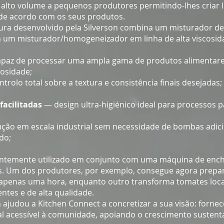
lto volume a pequenos produtores permitindo-lhes criar l
 de acordo com os seus produtos.
ura desenvolvido pela Silverson combina um misturador de
m um misturador/homogeneizador em linha de alta viscosid
paz de processar uma ampla gama de produtos alimentare
cosidade;
trolo total sobre a textura e consistência finais desejadas;
facilitadas
— design ultra-higiénico ideal para processos p
ção em escala industrial sem necessidade de bombas adici
do;
entemente utilizado em conjunto com uma máquina de ench
. Um dos produtores, por exemplo, consegue agora prepar
apenas uma hora, enquanto outro transforma tomates loc
ntes e de alta qualidade.
 ajudou a Kitchen Connect a concretizar a sua visão: fornec
al acessível à comunidade, apoiando o crescimento sustent