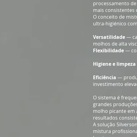
processamento de a
mais consistentes
O conceito de mist
ultra-higiénico co
Versatilidade
— ca
molhos de alta vis
Flexibilidade
— con
Higiene e limpeza 
Eficiência
— produ
investimento eleva
O sistema é frequ
grandes produções
molho picante em 
resultados consiste
A solução Silverson
mistura profission