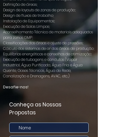
Definição de áreas;
Design de layouts de zonas de produção;
Design de fluxos de trabalho;
Instalação de Equipamentos;
Execução de Salas Limpas;
Aconselhamento Técnico de materiais adequados
para zonas GMP;
Classificações das áreas e ajuste de pressões;
Cálculo dos sistemas de ar das áreas de produção;
Equilíbrios energéticos e conselhos de otimização;
Execução de tubagens e condutas (Vapor
Industrial, Água Purificada, Água Fria e Água
Quente, Gases Técnicos, Água de Rede,
Canalização e Drenagens, AVAC, etc.)
Desafie-nos!
Conheça as Nossas
Propostas