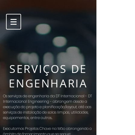
SERVIÇOS DE
ENGENHARIA
Os serviços de engenharia da DT Internacional - DT
Internacional Engineering - abrangem desde a
execução do projeto e planificação/layout, até aos
serviços de instalação de salas limpas, utilidades,
equipamentos, entre outros..
Executamos Projetos Chave na Mão abrangendo o
âmbito de fornecimento que se segue: