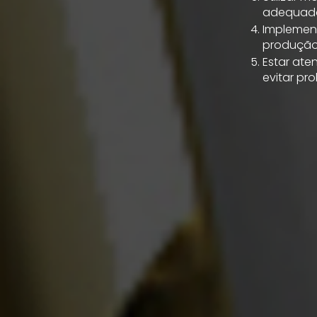
adequad
Implemen
produção
Estar ate
evitar p