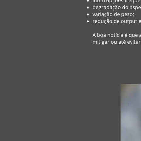
interrupções freque
degradação do aspe
variação de peso;
redução de output e
A boa notícia é que
mitigar ou até evit