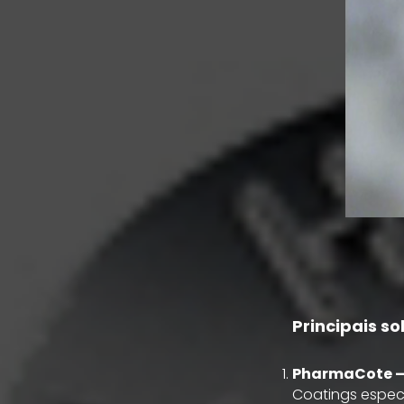
Principais so
PharmaCote –
Coatings especi