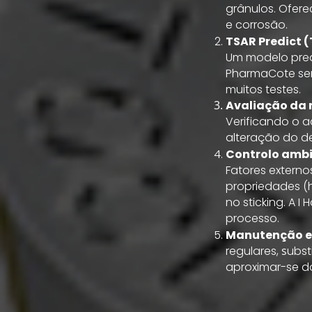
grânulos. Ofer
e corrosão.
TSAR Predict (
Um modelo predi
PharmaCote ser
muitos testes.
Avaliação da 
Verificando o 
alteração do d
Controlo ambi
Fatores extern
propriedades (h
no sticking. A 
processo.
Manutenção e 
regulares,
s
ubst
aproximar-se do 