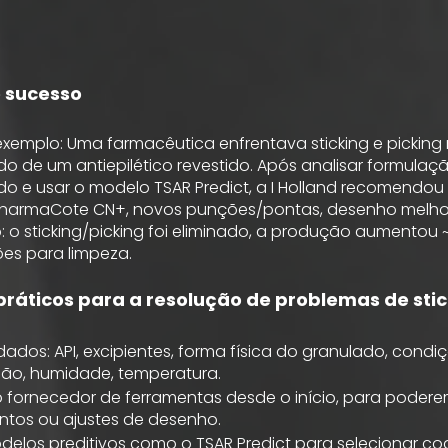
 sucesso
emplo: Uma farmacêutica enfrentava sticking e picking
o de um antiepilético revestido. Após analisar formulação
o e usar o modelo TSAR Predict, a I Holland recomendou
PharmaCote CN+, novos punções/pontas, desenho melho
: o sticking/picking foi eliminado, a produção aumentou
ões para limpeza.
práticos para a resolução de problemas de stic
dados: API, excipientes, forma física do granulado, condi
ão, humidade, temperatura.
o fornecedor de ferramentas desde o início, para podere
ntos ou ajustes de desenho.
modelos preditivos como o TSAR Predict para selecionar co