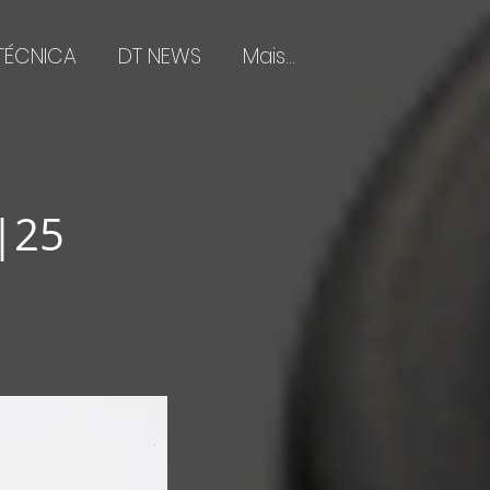
 TÉCNICA
DT NEWS
Mais...
|25