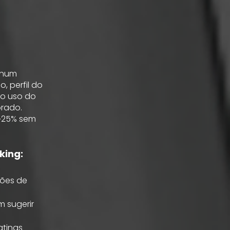
 num
, perfil do
 o uso do
rado.
 ~25% sem
king:
ções de
m sugerir
atings