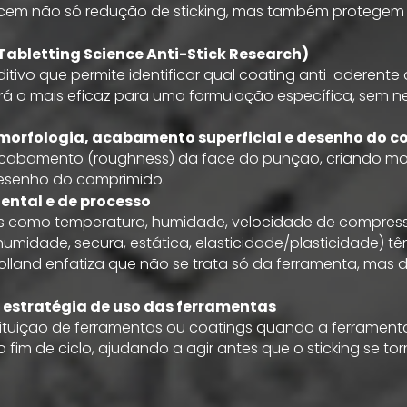
ecem não só redução de sticking, mas também protegem
Tabletting Science Anti-Stick Research)
tivo que permite identificar qual coating anti-aderent
á o mais eficaz para uma formulação específica, sem 
morfologia, acabamento superficial e desenho do 
acabamento (roughness) da face do punção, criando m
o
esenho do comprimido.
ental e de processo
os como temperatura, humidade, velocidade de compres
umidade, secura, estática, elasticidade/plasticidade) t
I Holland enfatiza que não se trata só da ferramenta, mas 
estratégia de uso das ferramentas
ituição de ferramentas ou coatings quando a ferrament
fim de ciclo, ajudando a agir antes que o sticking se torn