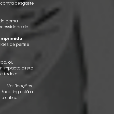
 contra desgaste
e da gama
necessidade de
comprimido
ldes de perfil e
são, ou
êm impacto direto
de todo o
Verificações
a/coating está a
e crítico.