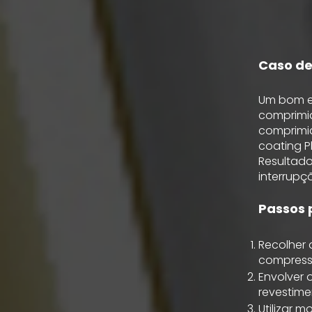
Caso de
Um bom ex
comprimid
comprimid
coating 
Resultado
interrupç
Passos 
Recolher 
compress
Envolver 
revestime
Utilizar 